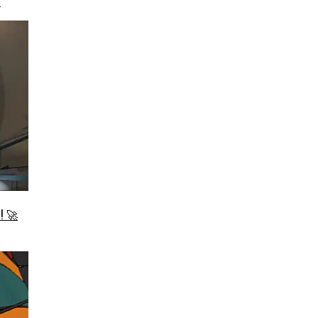
!
U! 🚀