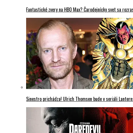
Fantastické zvery na HBO Max? Čarodejnícky svet sa rozra
Sinestro prichádza! Ulrich Thomsen bude v seriáli Lantern