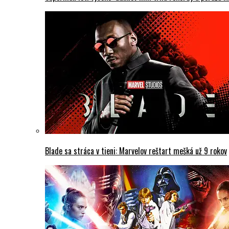
Blade sa stráca v tieni: Marvelov reštart mešká už 9 rokov