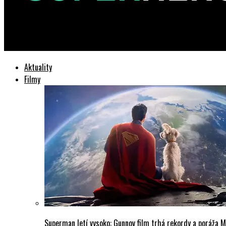
SuperHeroes.sk
Aktuality
Filmy
Superman letí vysoko: Gunnov film trhá rekordy a poráža M