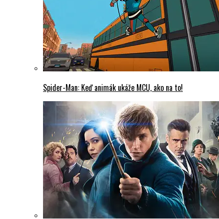
Spider-Man: Keď animák ukáže MCU, ako na to!