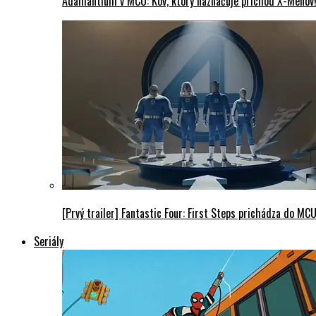
Adamantium v MCU: Kov, ktorý naznačuje príchod X-Menov
[Prvý trailer] Fantastic Four: First Steps prichádza do MC
Seriály