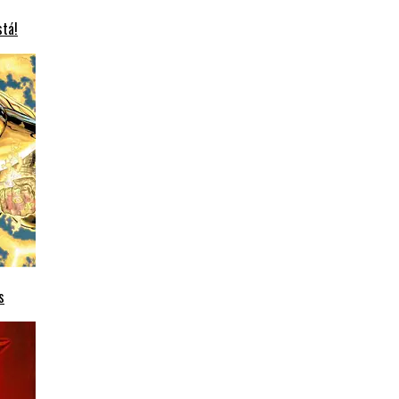
stá!
s