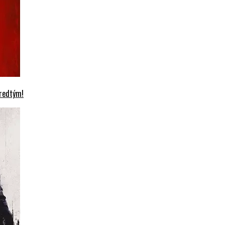
predtým!