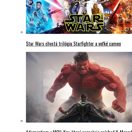
Star Wars chystá trilógiu Starfighter a veľké cameo