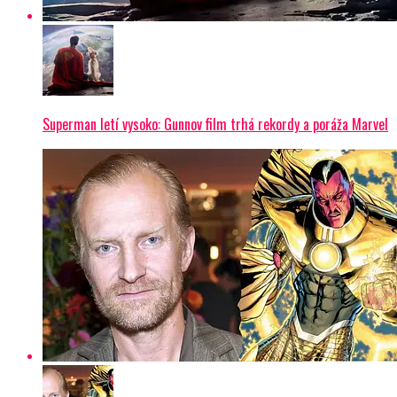
Superman letí vysoko: Gunnov film trhá rekordy a poráža Marvel