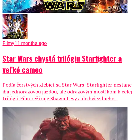
Filmy
11 months ago
Star Wars chystá trilógiu Starfighter a
veľké cameo
Podľa čerstvých klebiet sa Star Wars: Starfighter nestane
iba jednorazovou jazdou, ale odrazovým mostíkom k celej
trilógii. Film režíruje Shawn Levy a do hviezdneho...