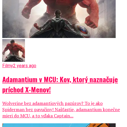
Filmy
2 years ago
Adamantium v MCU: Kov, ktorý naznačuje
príchod X-Menov!
Wolverine bez adamantiových pazúrov? To je ako
Spiderman bez pavučiny! Našťastie, adamantium konečne
mieri do MCU, a to vďaka Captain...