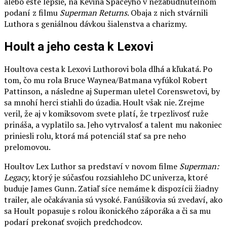
alebo ešte lepšie, na Kevina Spaceyho v nezabudnuteľnom
podaní z filmu
Superman Returns
. Obaja z nich stvárnili
Luthora s geniálnou dávkou šialenstva a charizmy.
Hoult a jeho cesta k Lexovi
Houltova cesta k Lexovi Luthorovi bola dlhá a kľukatá. Po
tom, čo mu rola Bruce Waynea/Batmana vyfúkol Robert
Pattinson, a následne aj Superman uletel Corenswetovi, by
sa mnohí herci stiahli do úzadia. Hoult však nie. Zrejme
veril, že aj v komiksovom svete platí, že trpezlivosť ruže
prináša, a vyplatilo sa. Jeho vytrvalosť a talent mu nakoniec
priniesli rolu, ktorá má potenciál stať sa pre neho
prelomovou.
Houltov Lex Luthor sa predstaví v novom filme
Superman:
Legacy
, ktorý je súčasťou rozsiahleho DC univerza, ktoré
buduje James Gunn. Zatiaľ síce nemáme k dispozícii žiadny
trailer, ale očakávania sú vysoké. Fanúšikovia sú zvedaví, ako
sa Hoult popasuje s rolou ikonického záporáka a či sa mu
podarí prekonať svojich predchodcov.