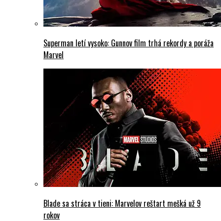
Superman letí vysoko: Gunnov film trhá rekordy a poráža
Marvel
Blade sa stráca v tieni: Marvelov reštart mešká už 9
rokov