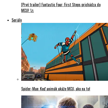
[Prvý trailer] Fantastic Four: First Steps prichádza do
MCU! 🚀
Seriály
Spider-Man: Keď animák ukáže MCU, ako na to!