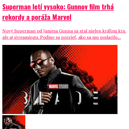
Superman letí vysoko: Gunnov film trhá
rekordy a poráža Marvel
Nový Superman od Jamesa Gunna sa stal nielen kráľom kín,
ale aj streamingu. Poďme sa pozrieť, ako sa mu podarilo...