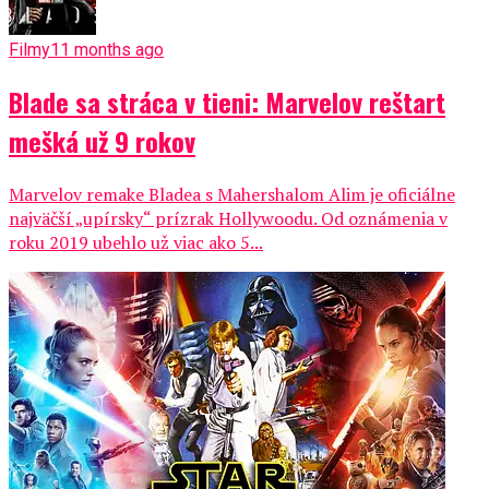
Filmy
11 months ago
Blade sa stráca v tieni: Marvelov reštart
mešká už 9 rokov
Marvelov remake Bladea s Mahershalom Alim je oficiálne
najväčší „upírsky“ prízrak Hollywoodu. Od oznámenia v
roku 2019 ubehlo už viac ako 5...