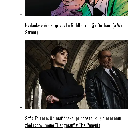
Hádanky v ére krypta: ako Riddler dobýja Gotham (a Wall
Street)
Sofia Falcone: Od mafiánskej princeznej ku šialenenému
zloduchovi meno “Hangman” v The Penguin