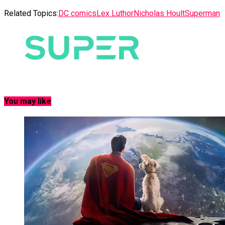
Related Topics:
DC comics
Lex Luthor
Nicholas Hoult
Superman
You may like