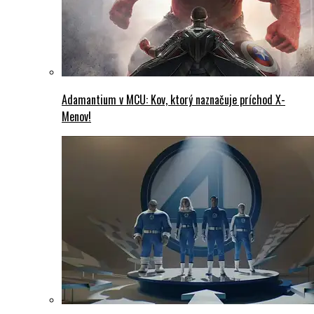
Adamantium v MCU: Kov, ktorý naznačuje príchod X-
Menov!