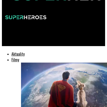
SuperHeroes.sk
Od Supermana k Lexovi: Hoult sa konečne dočkal!
Aktuality
Filmy