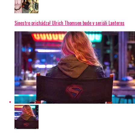
Sinestro prichádza! Ulrich Thomsen bude v seriáli Lanterns