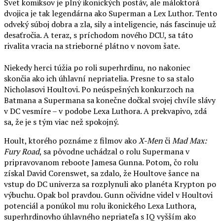
Svet komiksov je plný ikonických postáv, ale máloktorá
dvojica je tak legendárna ako Superman a Lex Luthor. Tento
odveký súboj dobra a zla, sily a inteligencie, nás fascinuje už
desaťročia. A teraz, s príchodom nového DCU, sa táto
rivalita vracia na strieborné plátno v novom šate.
Niekedy herci túžia po roli superhrdinu, no nakoniec
skončia ako ich úhlavní nepriatelia. Presne to sa stalo
Nicholasovi Houltovi. Po neúspešných konkurzoch na
Batmana a Supermana sa konečne dočkal svojej chvíle slávy
v DC vesmíre – v podobe Lexa Luthora. A prekvapivo, zdá
sa, že je s tým viac než spokojný.
Hoult, ktorého poznáme z filmov ako
X-Men
či
Mad Max:
Fury Road
, sa pôvodne uchádzal o rolu Supermana v
pripravovanom reboote Jamesa Gunna. Potom, čo rolu
získal David Corenswet, sa zdalo, že Houltove šance na
vstup do DC univerza sa rozplynuli ako planéta Krypton po
výbuchu. Opak bol pravdou. Gunn očividne videl v Houltovi
potenciál a ponúkol mu rolu ikonického Lexa Luthora,
superhrdinovho úhlavného nepriateľa s IQ vyšším ako