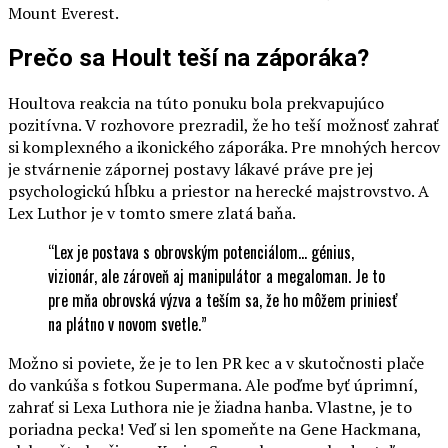
Mount Everest.
Prečo sa Hoult teší na záporáka?
Houltova reakcia na túto ponuku bola prekvapujúco
pozitívna. V rozhovore prezradil, že ho teší možnosť zahrať
si komplexného a ikonického záporáka. Pre mnohých hercov
je stvárnenie zápornej postavy lákavé práve pre jej
psychologickú hĺbku a priestor na herecké majstrovstvo. A
Lex Luthor je v tomto smere zlatá baňa.
“Lex je postava s obrovským potenciálom… génius,
vizionár, ale zároveň aj manipulátor a megaloman. Je to
pre mňa obrovská výzva a teším sa, že ho môžem priniesť
na plátno v novom svetle.”
Možno si poviete, že je to len PR kec a v skutočnosti plače
do vankúša s fotkou Supermana. Ale poďme byť úprimní,
zahrať si Lexa Luthora nie je žiadna hanba. Vlastne, je to
poriadna pecka! Veď si len spomeňte na Gene Hackmana,