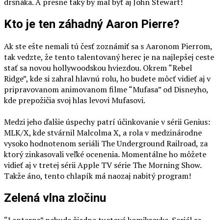
drsňáka. A presne taký by mal byť aj John Stewart!
Kto je ten záhadný Aaron Pierre?
Ak ste ešte nemali tú česť zoznámiť sa s Aaronom Pierrom,
tak vedzte, že tento talentovaný herec je na najlepšej ceste
stať sa novou hollywoodskou hviezdou. Okrem “Rebel
Ridge”, kde si zahral hlavnú rolu, ho budete môcť vidieť aj v
pripravovanom animovanom filme “Mufasa” od Disneyho,
kde prepožičia svoj hlas levovi Mufasovi.
Medzi jeho ďalšie úspechy patrí účinkovanie v sérii Genius:
MLK/X, kde stvárnil Malcolma X, a rola v medzinárodne
vysoko hodnotenom seriáli The Underground Railroad, za
ktorý zinkasovali veľké ocenenia. Momentálne ho môžete
vidieť aj v tretej sérii Apple TV série The Morning Show.
Takže áno, tento chlapík má naozaj nabitý program!
Zelená vlna zločinu
“Lanterns” nebude žiadna tuctová komiksovka. Seriál sa