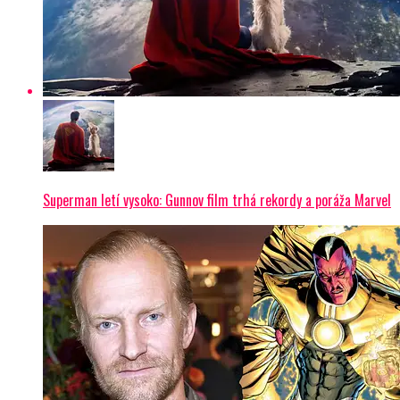
Superman letí vysoko: Gunnov film trhá rekordy a poráža Marvel