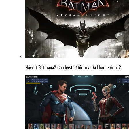
Návrat Batmana? Čo chystá štúdio za Arkham sériou?