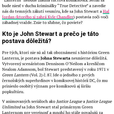
bude niesť v duchu kriminálky “True Detective” a zavedie
nás do temných zákutí vesmíru, kde sa John Stewart a
Hal
Jordan (ktorého si zahrá Kyle Chandler
) postavia zoči-voči
záhadnej vražde. Znie to sľubne, čo poviete?
Kto je John Stewart a prečo je táto
postava dôležitá?
Pre tých, ktorí nie sú až tak oboznámení s históriou Green
Lanterns, je postava
Johna Stewarta
nesmierne dôležitá.
Vytvorený scenáristom Dennisom O’Neilom a kresličom
Nealom Adamsom, bol Stewart predstavený v roku 1971 v
Green Lantern
(Vol. 2) č. 87. Ide o jedného z prvých
černošských superhrdinov v komiksovej histórii DC, čo mu
prinieslo osobitý význam pre komiksovú aj širšiu
popkultúru.
V animovaných seriáloch ako
Justice League
a
Justice League
Unlimited
sa John Stewart stal primárnym Green
Lanternom pre verejnosť a mnohí ho stále považujú za