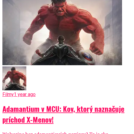
Filmy
1 year ago
Adamantium v MCU: Kov, ktorý naznačuje
príchod X-Menov!
Wolverine bez adamantiových pazúrov? To je ako