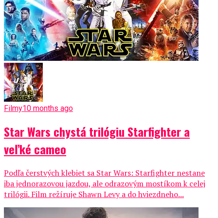
Filmy
10 months ago
Star Wars chystá trilógiu Starfighter a
veľké cameo
Podľa čerstvých klebiet sa Star Wars: Starfighter nestane
iba jednorazovou jazdou, ale odrazovým mostíkom k celej
trilógii. Film režíruje Shawn Levy a do hviezdneho...