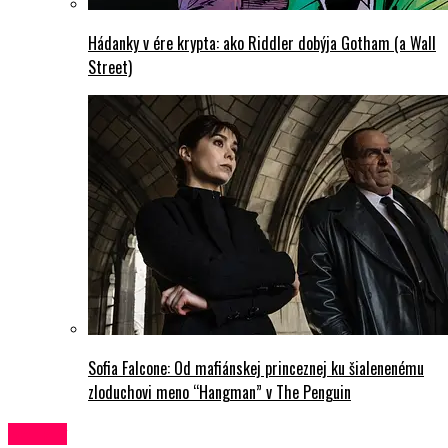
Hádanky v ére krypta: ako Riddler dobýja Gotham (a Wall
Street)
Sofia Falcone: Od mafiánskej princeznej ku šialenenému
zloduchovi meno “Hangman” v The Penguin
Seriály