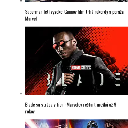
Superman letí vysoko: Gunnov film trhá rekordy a poráža
Marvel
Blade sa stráca v tieni: Marvelov reštart mešká už 9
rokov