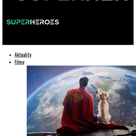
SuperHeroes.sk
Aktuality
Filmy