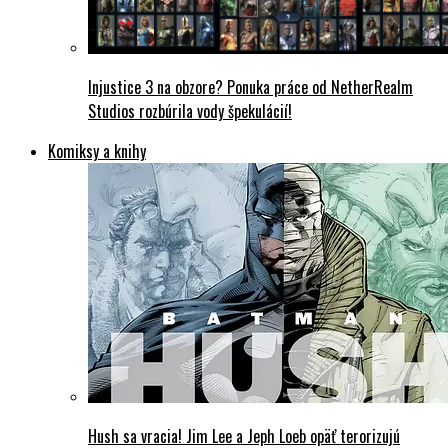
Injustice 3 na obzore? Ponuka práce od NetherRealm
Studios rozbúrila vody špekulácií!
Komiksy a knihy
Hush sa vracia! Jim Lee a Jeph Loeb opäť terorizujú