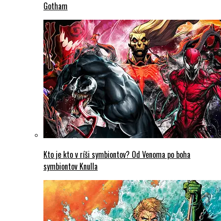
Gotham
Kto je kto v ríši symbiontov? Od Venoma po boha
symbiontov Knulla