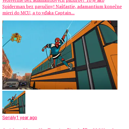
Spiderman bez pavučiny! Našťastie, adamantium konečne
mieri do MCU, a to vďaka Captain...
Seriály
1 year ago