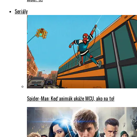
Seriály
Spider-Man: Keď animák ukáže MCU, ako na to!