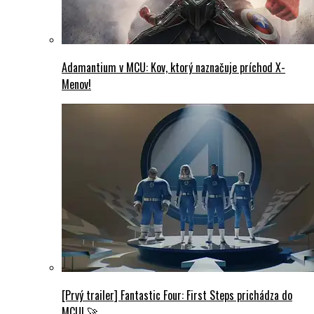
Adamantium v MCU: Kov, ktorý naznačuje príchod X-
Menov!
[Prvý trailer] Fantastic Four: First Steps prichádza do
MCU! 🚀