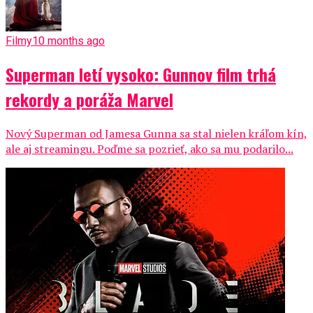
Filmy
10 months ago
Superman letí vysoko: Gunnov film trhá
rekordy a poráža Marvel
Nový Superman od Jamesa Gunna sa stal nielen kráľom kín,
ale aj streamingu. Poďme sa pozrieť, ako sa mu podarilo...