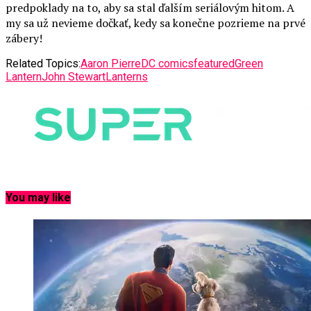
predpoklady na to, aby sa stal ďalším seriálovým hitom. A
my sa už nevieme dočkať, kedy sa konečne pozrieme na prvé
zábery!
Related Topics:
Aaron Pierre
DC comics
featured
Green
Lantern
John Stewart
Lanterns
You may like