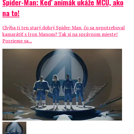
Spider-Man: Keď animák ukáže MCU, ako
na to!
Chýba ti ten starý dobrý Spider-Man, čo sa nepotreboval
kamarátiť s Iron Manom? Tak si na správnom mieste!
Pozrieme sa...