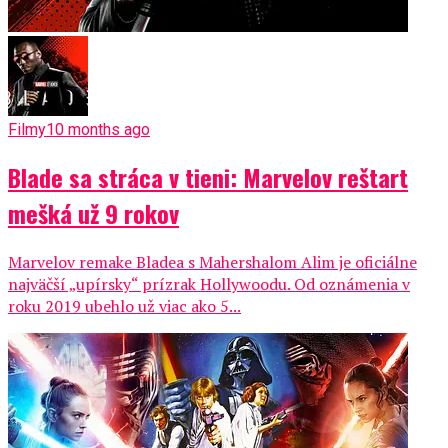
Filmy
10 months ago
Blade sa stráca v tieni: Marvelov reštart
mešká už 9 rokov
Marvelov remake Bladea s Mahershalom Alim je oficiálne
najväčší „upírsky“ prízrak Hollywoodu. Od oznámenia v
roku 2019 ubehlo už viac ako 5...