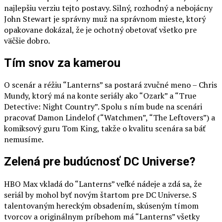
najlepšiu verziu tejto postavy. Silný, rozhodný a nebojácny
John Stewart je správny muž na správnom mieste, ktorý
opakovane dokázal, že je ochotný obetovať všetko pre
väčšie dobro.
Tím snov za kamerou
O scenár a réžiu “Lanterns” sa postará zvučné meno – Chris
Mundy, ktorý má na konte seriály ako “Ozark” a “True
Detective: Night Country”. Spolu s ním bude na scenári
pracovať Damon Lindelof (“Watchmen”, “The Leftovers”) a
komiksový guru Tom King, takže o kvalitu scenára sa báť
nemusíme.
Zelená pre budúcnosť DC Universe?
HBO Max vkladá do “Lanterns” veľké nádeje a zdá sa, že
seriál by mohol byť novým štartom pre DC Universe. S
talentovaným hereckým obsadením, skúseným tímom
tvorcov a originálnym príbehom má “Lanterns” všetky