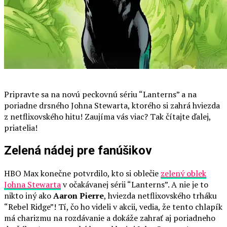
Pripravte sa na novú peckovnú sériu “Lanterns” a na
poriadne drsného Johna Stewarta, ktorého si zahrá hviezda
z netflixovského hitu! Zaujíma vás viac? Tak čítajte ďalej,
priatelia!
Zelená nádej pre fanúšikov
HBO Max konečne potvrdilo, kto si oblečie
zelený oblek
Johna Stewarta
v očakávanej sérii “Lanterns”. A nie je to
nikto iný ako
Aaron Pierre
, hviezda netflixovského trháku
“Rebel Ridge”! Tí, čo ho videli v akcii, vedia, že tento chlapík
má charizmu na rozdávanie a dokáže zahrať aj poriadneho