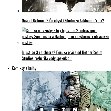
Návrat Batmana? Čo chystá štúdio za Arkham sériou?
Injustice 3 na obzore? Ponuka práce od NetherRealm
Studios rozbúrila vody špekulácií!
Komiksy a knihy