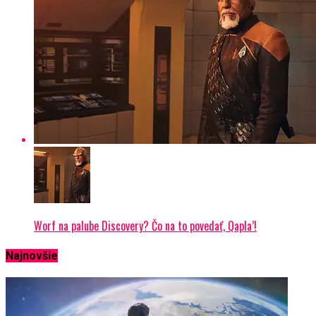
Worf na palube Discovery? Čo na to povedať, Qapla’!
Najnovšie