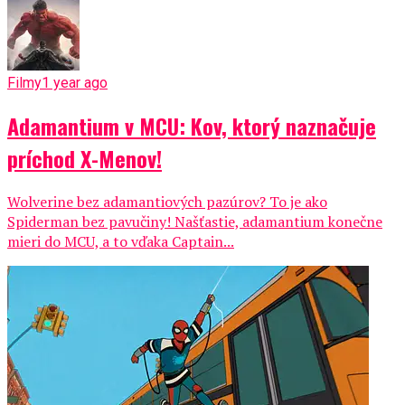
Filmy
1 year ago
Adamantium v MCU: Kov, ktorý naznačuje
príchod X-Menov!
Wolverine bez adamantiových pazúrov? To je ako
Spiderman bez pavučiny! Našťastie, adamantium konečne
mieri do MCU, a to vďaka Captain...