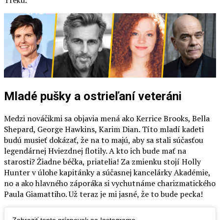
Mladé pušky a ostrieľaní veteráni
Medzi nováčikmi sa objavia mená ako Kerrice Brooks, Bella
Shepard, George Hawkins, Karim Dian. Títo mladí kadeti
budú musieť dokázať, že na to majú, aby sa stali súčasťou
legendárnej Hviezdnej flotily. A kto ich bude mať na
starosti? Žiadne béčka, priatelia! Za zmienku stojí Holly
Hunter v úlohe kapitánky a súčasnej kancelárky Akadémie,
no a ako hlavného záporáka si vychutnáme charizmatického
Paula Giamattiho. Už teraz je mi jasné, že to bude pecka!
Zobraziť tento príspevok na Instagrame