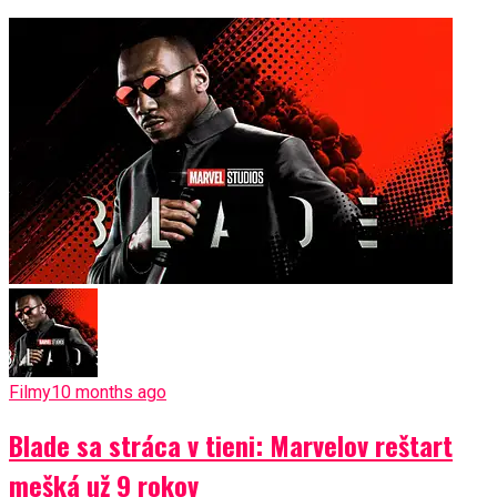
Filmy
10 months ago
Blade sa stráca v tieni: Marvelov reštart
mešká už 9 rokov