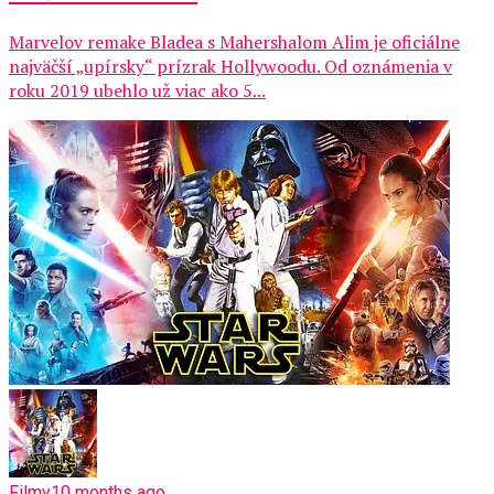
Marvelov remake Bladea s Mahershalom Alim je oficiálne
najväčší „upírsky“ prízrak Hollywoodu. Od oznámenia v
roku 2019 ubehlo už viac ako 5...
Filmy
10 months ago