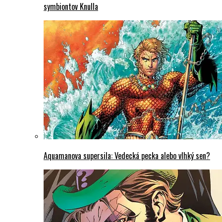
symbiontov Knulla
Aquamanova supersila: Vedecká pecka alebo vlhký sen?