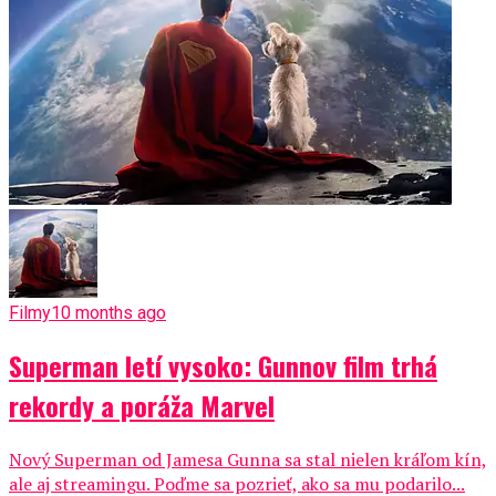
Filmy
10 months ago
Superman letí vysoko: Gunnov film trhá
rekordy a poráža Marvel
Nový Superman od Jamesa Gunna sa stal nielen kráľom kín,
ale aj streamingu. Poďme sa pozrieť, ako sa mu podarilo...