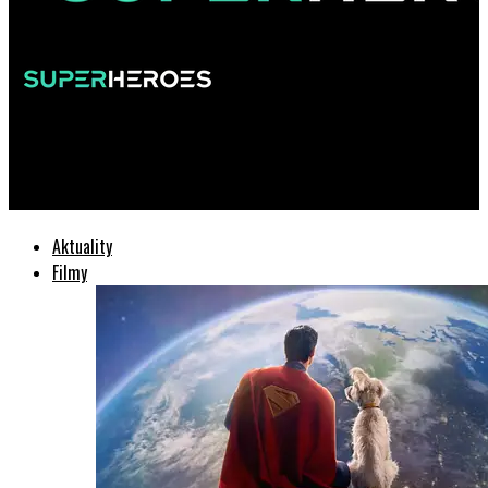
SuperHeroes.sk
Nová krv vo flotile: Star Trek: Starfleet Academy už štartuje!
Aktuality
Filmy