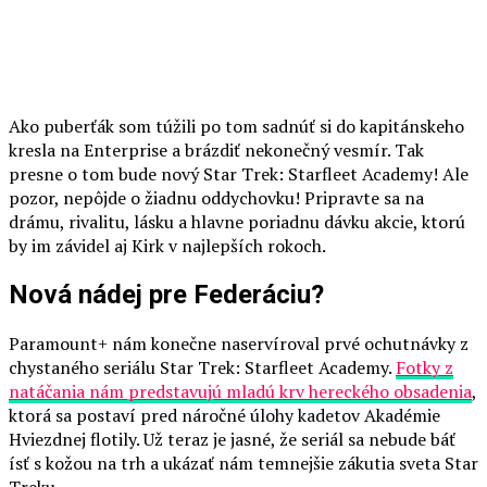
Ako puberťák som túžili po tom sadnúť si do kapitánskeho
kresla na Enterprise a brázdiť nekonečný vesmír. Tak
presne o tom bude nový Star Trek: Starfleet Academy! Ale
pozor, nepôjde o žiadnu oddychovku! Pripravte sa na
drámu, rivalitu, lásku a hlavne poriadnu dávku akcie, ktorú
by im závidel aj Kirk v najlepších rokoch.
Nová nádej pre Federáciu?
Paramount+ nám konečne naservíroval prvé ochutnávky z
chystaného seriálu Star Trek: Starfleet Academy.
Fotky z
natáčania nám predstavujú mladú krv hereckého obsadenia
,
ktorá sa postaví pred náročné úlohy kadetov Akadémie
Hviezdnej flotily. Už teraz je jasné, že seriál sa nebude báť
ísť s kožou na trh a ukázať nám temnejšie zákutia sveta Star
Treku.