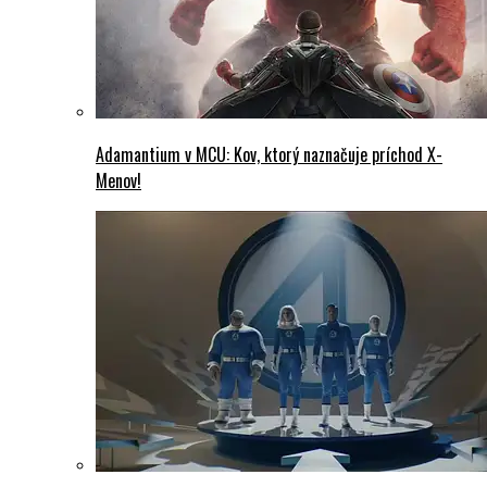
Adamantium v MCU: Kov, ktorý naznačuje príchod X-
Menov!