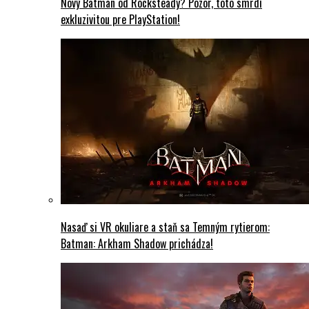
Nový Batman od Rocksteady? Pozor, toto smrdí
exkluzivitou pre PlayStation!
Nasaď si VR okuliare a staň sa Temným rytierom:
Batman: Arkham Shadow prichádza!