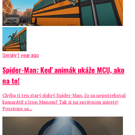
Seriály
1 year ago
Spider-Man: Keď animák ukáže MCU, ako
na to!
Chýba ti ten starý dobrý Spider-Man, čo sa nepotreboval
kamarátiť s Iron Manom? Tak si na správnom mieste!
Pozrieme sa...