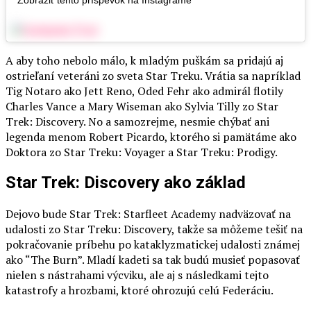
A aby toho nebolo málo, k mladým puškám sa pridajú aj
ostrieľaní veteráni zo sveta Star Treku. Vrátia sa napríklad
Tig Notaro ako Jett Reno, Oded Fehr ako admirál flotily
Charles Vance a Mary Wiseman ako Sylvia Tilly zo Star
Trek: Discovery. No a samozrejme, nesmie chýbať ani
legenda menom Robert Picardo, ktorého si pamätáme ako
Doktora zo Star Treku: Voyager a Star Treku: Prodigy.
Star Trek: Discovery ako základ
Dejovo bude Star Trek: Starfleet Academy nadväzovať na
udalosti zo Star Treku: Discovery, takže sa môžeme tešiť na
pokračovanie príbehu po kataklyzmatickej udalosti známej
ako “The Burn”. Mladí kadeti sa tak budú musieť popasovať
nielen s nástrahami výcviku, ale aj s následkami tejto
katastrofy a hrozbami, ktoré ohrozujú celú Federáciu.