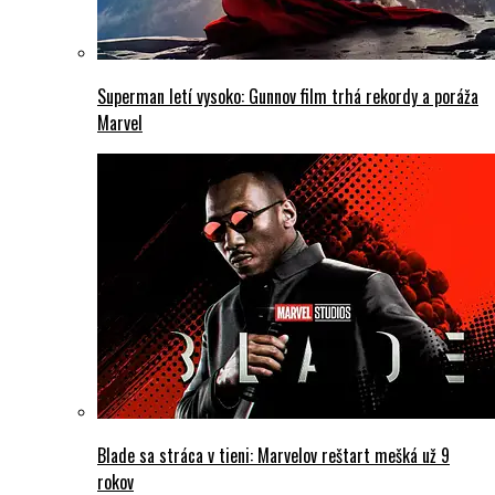
Superman letí vysoko: Gunnov film trhá rekordy a poráža
Marvel
Blade sa stráca v tieni: Marvelov reštart mešká už 9
rokov