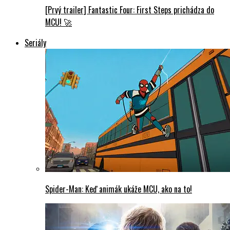
[Prvý trailer] Fantastic Four: First Steps prichádza do
MCU! 🚀
Seriály
Spider-Man: Keď animák ukáže MCU, ako na to!