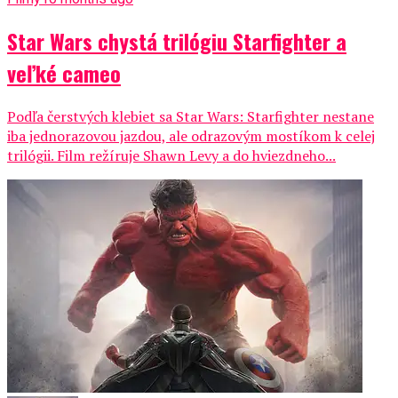
Star Wars chystá trilógiu Starfighter a
veľké cameo
Podľa čerstvých klebiet sa Star Wars: Starfighter nestane
iba jednorazovou jazdou, ale odrazovým mostíkom k celej
trilógii. Film režíruje Shawn Levy a do hviezdneho...