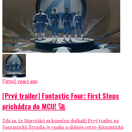
Filmy
2 years ago
[Prvý trailer] Fantastic Four: First Steps
prichádza do MCU! 🚀
Zdá sa, že Marveláci sa konečne dočkali! Prvý trailer na
Fantastickú Štvorku je vonku a sľubuje retro-futuristickú