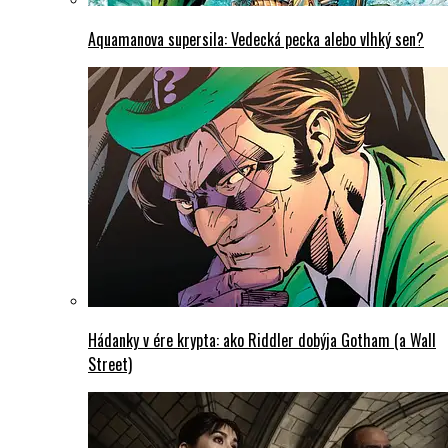
Aquamanova supersila: Vedecká pecka alebo vlhký sen?
Hádanky v ére krypta: ako Riddler dobýja Gotham (a Wall
Street)