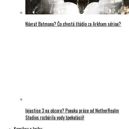
Návrat Batmana? Čo chystá štúdio za Arkham sériou?
Injustice 3 na obzore? Ponuka práce od NetherRealm
Studios rozbúrila vody špekulácií!