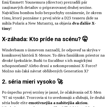
Emi/Emmett Younemura (director) prezradili pár
zaujímavých detailov o pripravovanej druhej sezóne.
Najväčšou bombou bolo bezpochyby oznámenie, že okrem
tímu, ktorý poznáme z prvej série a D23 teaseru (kde sa
mihla Polaris a New Mutants), sa objavia
dva ďalšie X-
tímy
!
X-záhada: Kto príde na scénu? 🤫
Winderbaum s úsmevom naznačil, že odpoveď sa skrýva v
komiksovej histórii X-Menov. To dáva fanúšikom priestor na
divoké špekulácie. Budú to Excalibur s ich magickými
schopnosťami? Alebo drsní a nekompromisní X-Force?
Možno nás čaká návrat obľúbených Generation X?
2. séria mieri vysoko 🚀
Po úspechu prvej sezóny je jasné, že očakávania od X-Men
’97 sú vysoké. Tvorcovia si to uvedomujú a sľubujú, že druhá
séria bude ešte
emotívnejšia a nabitejšia akciou
.