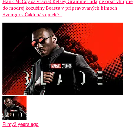
Hank McCoy sa vracia! Kelsey Grammer údajne opäť vhupne
do modrej kožušiny Beasta v pripravovaných filmoch
Avengers. Čaká nás epické...
Filmy
2 years ago