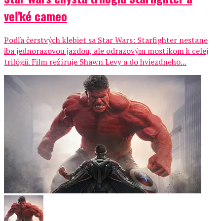
veľké cameo
Podľa čerstvých klebiet sa Star Wars: Starfighter nestane
iba jednorazovou jazdou, ale odrazovým mostíkom k celej
trilógii. Film režíruje Shawn Levy a do hviezdneho...