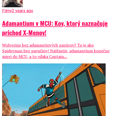
Filmy
2 years ago
Adamantium v MCU: Kov, ktorý naznačuje
príchod X-Menov!
Wolverine bez adamantiových pazúrov? To je ako
Spiderman bez pavučiny! Našťastie, adamantium konečne
mieri do MCU, a to vďaka Captain...