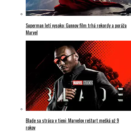
Superman letí vysoko: Gunnov film trhá rekordy a poráža
Marvel
Blade sa stráca v tieni: Marvelov reštart mešká už 9
rokov