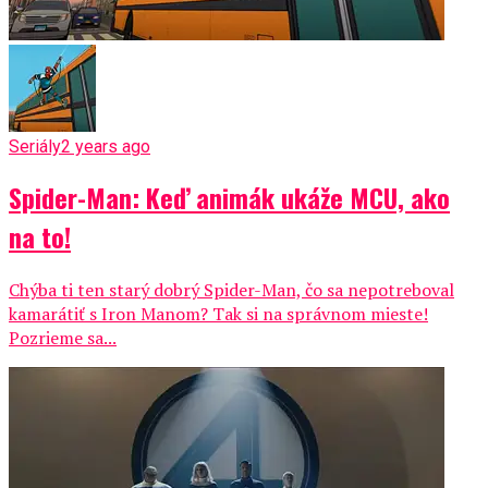
Seriály
2 years ago
Spider-Man: Keď animák ukáže MCU, ako
na to!
Chýba ti ten starý dobrý Spider-Man, čo sa nepotreboval
kamarátiť s Iron Manom? Tak si na správnom mieste!
Pozrieme sa...