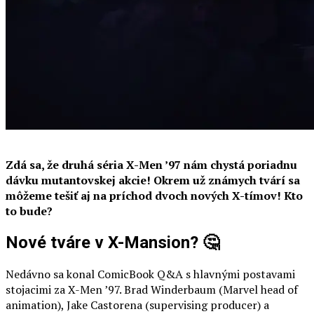
Zdá sa, že druhá séria X-Men ’97 nám chystá poriadnu
dávku mutantovskej akcie! Okrem už známych tvárí sa
môžeme tešiť aj na príchod dvoch nových X-tímov! Kto
to bude?
Nové tváre v X-Mansion? 🤔
Nedávno sa konal ComicBook Q&A s hlavnými postavami
stojacimi za X-Men ’97. Brad Winderbaum (Marvel head of
animation), Jake Castorena (supervising producer) a