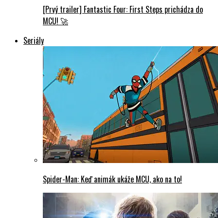
[Prvý trailer] Fantastic Four: First Steps prichádza do
MCU! 🚀
Seriály
Spider-Man: Keď animák ukáže MCU, ako na to!