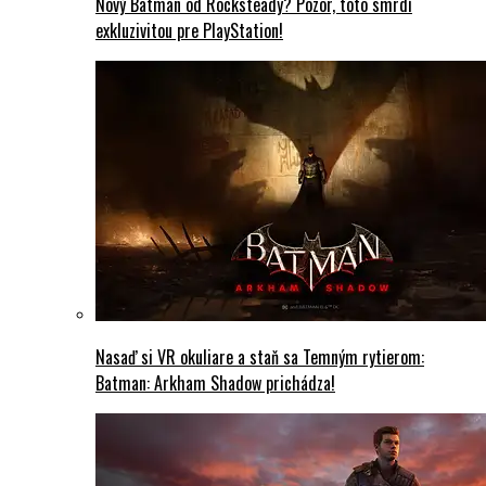
Nový Batman od Rocksteady? Pozor, toto smrdí
exkluzivitou pre PlayStation!
Nasaď si VR okuliare a staň sa Temným rytierom:
Batman: Arkham Shadow prichádza!