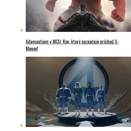
Adamantium v MCU: Kov, ktorý naznačuje príchod X-
Menov!