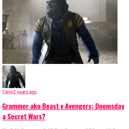
Filmy
2 years ago
Grammer ako Beast v Avengers: Doomsday
a Secret Wars?