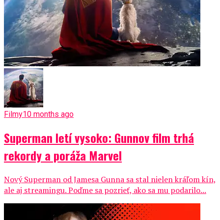
Filmy
10 months ago
Superman letí vysoko: Gunnov film trhá
rekordy a poráža Marvel
Nový Superman od Jamesa Gunna sa stal nielen kráľom kín,
ale aj streamingu. Poďme sa pozrieť, ako sa mu podarilo...