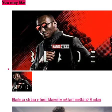
You may like
Blade sa stráca v tieni: Marvelov reštart mešká už 9 rokov