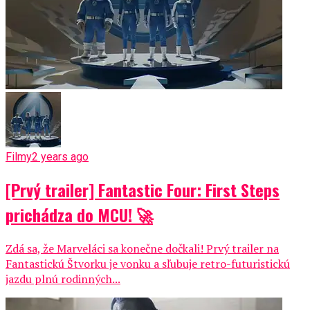
Filmy
2 years ago
[Prvý trailer] Fantastic Four: First Steps
prichádza do MCU! 🚀
Zdá sa, že Marveláci sa konečne dočkali! Prvý trailer na
Fantastickú Štvorku je vonku a sľubuje retro-futuristickú
jazdu plnú rodinných...