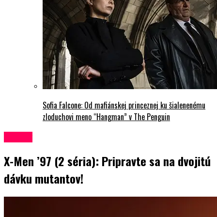
Sofia Falcone: Od mafiánskej princeznej ku šialenenému
zloduchovi meno “Hangman” v The Penguin
Seriály
X-Men ’97 (2 séria): Pripravte sa na dvojitú
dávku mutantov!