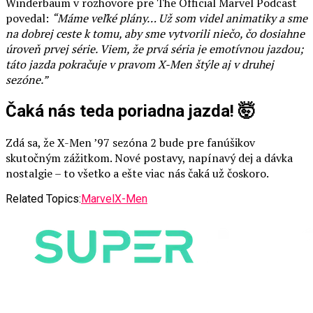
Winderbaum v rozhovore pre The Official Marvel Podcast
povedal:
“Máme veľké plány… Už som videl animatiky a sme
na dobrej ceste k tomu, aby sme vytvorili niečo, čo dosiahne
úroveň prvej série. Viem, že prvá séria je emotívnou jazdou;
táto jazda pokračuje v pravom X-Men štýle aj v druhej
sezóne.”
Čaká nás teda poriadna jazda! 🤯
Zdá sa, že X-Men ’97 sezóna 2 bude pre fanúšikov
skutočným zážitkom. Nové postavy, napínavý dej a dávka
nostalgie – to všetko a ešte viac nás čaká už čoskoro.
Related Topics:
Marvel
X-Men