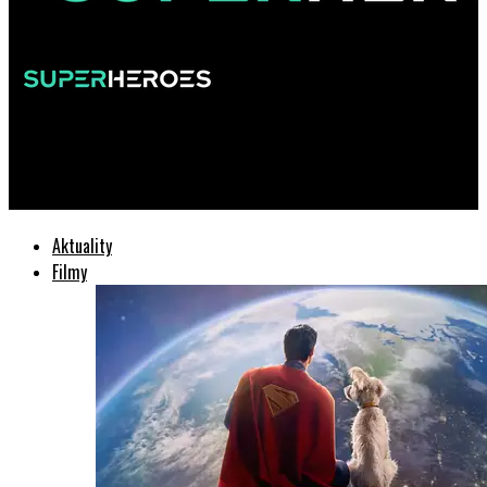
SuperHeroes.sk
X-Men ’97 (2 séria): Pripravte sa na dvojitú dávku mutantov!
Aktuality
Filmy