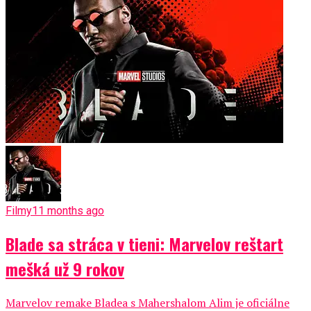
Filmy
11 months ago
Blade sa stráca v tieni: Marvelov reštart
mešká už 9 rokov
Marvelov remake Bladea s Mahershalom Alim je oficiálne