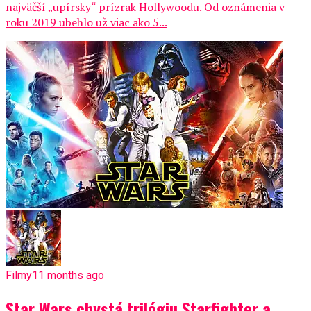
najväčší „upírsky“ prízrak Hollywoodu. Od oznámenia v
roku 2019 ubehlo už viac ako 5...
Filmy
11 months ago
Star Wars chystá trilógiu Starfighter a