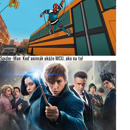
Spider-Man: Keď animák ukáže MCU, ako na to!