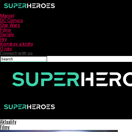
Marvel
DC Comics
Star Wars
Filmy
Seriály
Hry
Komiksy a knihy
O nás
Connect with us
SuperHeroes.sk
Aktuality
Filmy