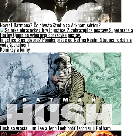
Návrat Batmana? Čo chystá štúdio za Arkham sériou?
Injustice 3 na obzore? Ponuka práce od NetherRealm Studios rozbúrila
vody špekulácií!
Komiksy a knihy
Hush sa vracia! Jim Lee a Jeph Loeb opäť terorizujú Gotham