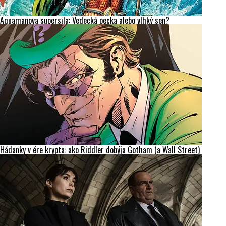
Aquamanova supersila: Vedecká pecka alebo vlhký sen?
Hádanky v ére krypta: ako Riddler dobýja Gotham (a Wall Street)