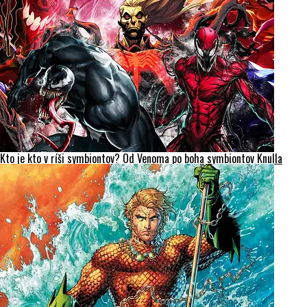
Kto je kto v ríši symbiontov? Od Venoma po boha symbiontov Knulla