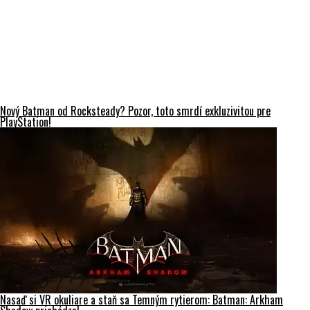
Nový Batman od Rocksteady? Pozor, toto smrdí exkluzivitou pre
PlayStation!
Nasaď si VR okuliare a staň sa Temným rytierom: Batman: Arkham