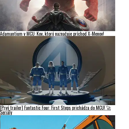
Adamantium v MCU: Kov, ktorý naznačuje príchod X-Menov!
[Prvý trailer] Fantastic Four: First Steps prichádza do MCU! 🚀
Seriály