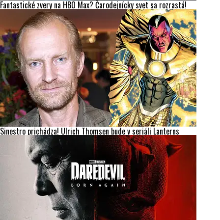
Fantastické zvery na HBO Max? Čarodejnícky svet sa rozrastá!
Sinestro prichádza! Ulrich Thomsen bude v seriáli Lanterns