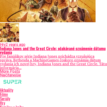
Hry
2 years ago
Indiana Jones and the Great Circle: očakávané oznámenie dátumu
vydania
Pre fanúšikov série Indiana Jones prichádza vzrušujúca
správa. Bethesda a MachineGames čoskoro oznámia dátum
vydania ich novej hry, Indiana Jones and the Great Circle. Táto
informácia...
More Posts
Najčítanejšie
Aktuality
Filmy
Seriály
Hry