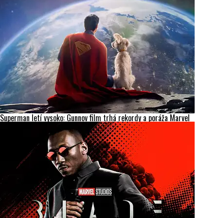
Superman letí vysoko: Gunnov film trhá rekordy a poráža Marvel