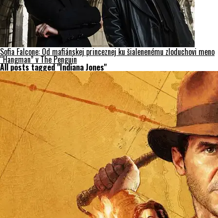
Sofia Falcone: Od mafiánskej princeznej ku šialenenému zloduchovi meno
“Hangman” v The Penguin
All posts tagged "Indiana Jones"