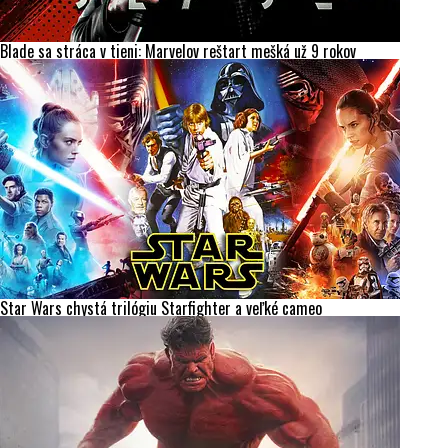
Blade sa stráca v tieni: Marvelov reštart mešká už 9 rokov
Star Wars chystá trilógiu Starfighter a veľké cameo