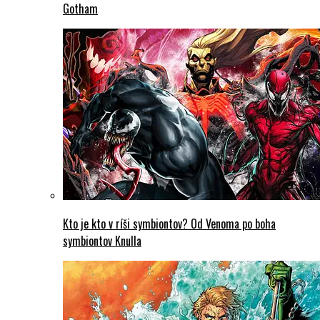
Gotham
Kto je kto v ríši symbiontov? Od Venoma po boha
symbiontov Knulla