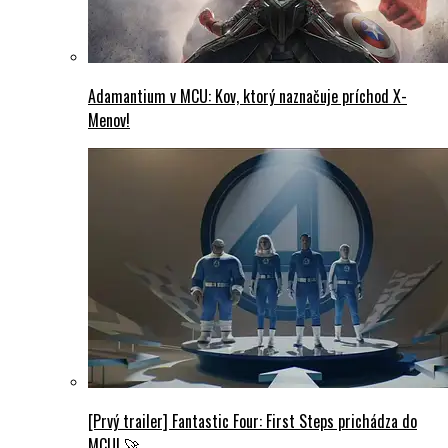
Adamantium v MCU: Kov, ktorý naznačuje príchod X-
Menov!
[Prvý trailer] Fantastic Four: First Steps prichádza do
MCU! 🚀