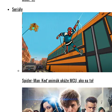
Seriály
Spider-Man: Keď animák ukáže MCU, ako na to!