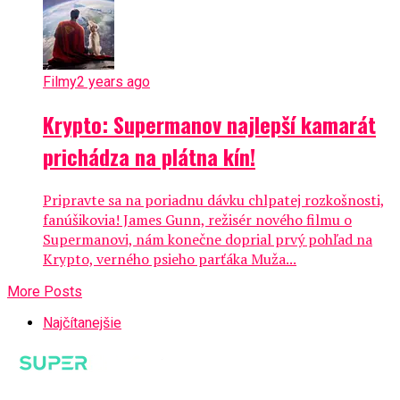
Filmy
2 years ago
Krypto: Supermanov najlepší kamarát
prichádza na plátna kín!
Pripravte sa na poriadnu dávku chlpatej rozkošnosti,
fanúšikovia! James Gunn, režisér nového filmu o
Supermanovi, nám konečne doprial prvý pohľad na
Krypto, verného psieho parťáka Muža...
More Posts
Najčítanejšie