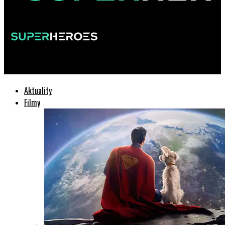
SuperHeroes.sk
Aktuality
Filmy