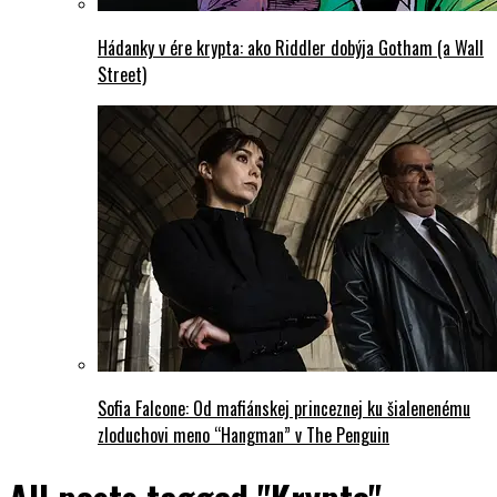
Hádanky v ére krypta: ako Riddler dobýja Gotham (a Wall
Street)
Sofia Falcone: Od mafiánskej princeznej ku šialenenému
zloduchovi meno “Hangman” v The Penguin