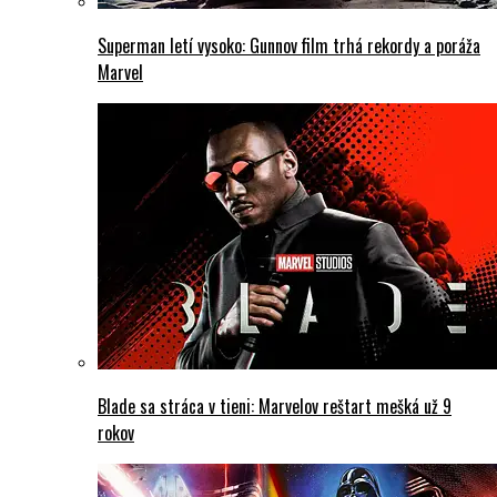
Superman letí vysoko: Gunnov film trhá rekordy a poráža
Marvel
Blade sa stráca v tieni: Marvelov reštart mešká už 9
rokov