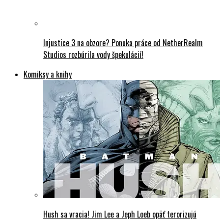
Injustice 3 na obzore? Ponuka práce od NetherRealm
Studios rozbúrila vody špekulácií!
Komiksy a knihy
Hush sa vracia! Jim Lee a Jeph Loeb opäť terorizujú