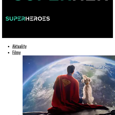
SuperHeroes.sk
Aktuality
Filmy