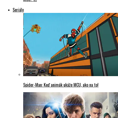
Seriály
Spider-Man: Keď animák ukáže MCU, ako na to!