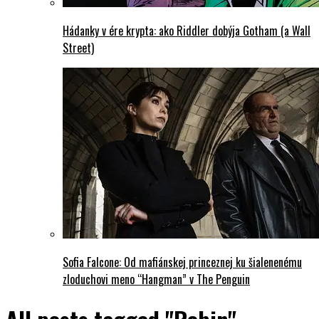
Hádanky v ére krypta: ako Riddler dobýja Gotham (a Wall
Street)
Sofia Falcone: Od mafiánskej princeznej ku šialenenému
zloduchovi meno “Hangman” v The Penguin