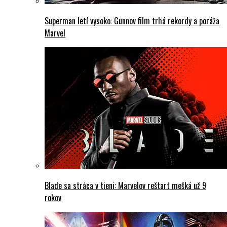
Superman letí vysoko: Gunnov film trhá rekordy a poráža
Marvel
Blade sa stráca v tieni: Marvelov reštart mešká už 9
rokov