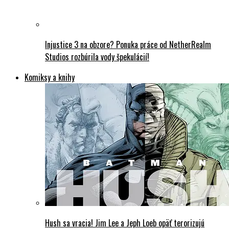
Injustice 3 na obzore? Ponuka práce od NetherRealm
Studios rozbúrila vody špekulácií!
Komiksy a knihy
Hush sa vracia! Jim Lee a Jeph Loeb opäť terorizujú