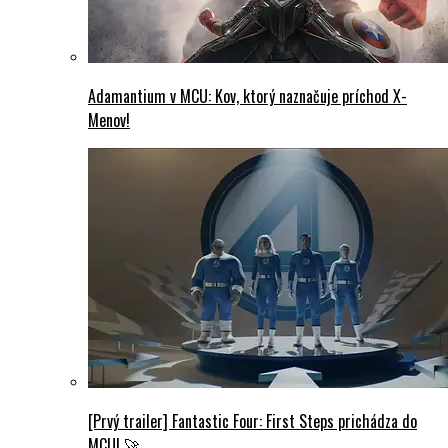
Adamantium v MCU: Kov, ktorý naznačuje príchod X-
Menov!
[Prvý trailer] Fantastic Four: First Steps prichádza do
MCU! 🚀