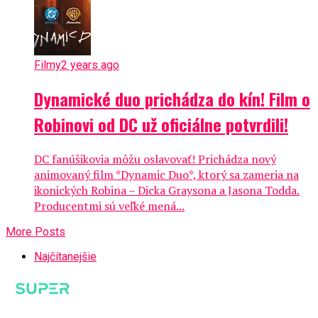
Filmy
2 years ago
Dynamické duo prichádza do kín! Film o
Robinovi od DC už oficiálne potvrdili!
DC fanúšikovia môžu oslavovať! Prichádza nový
animovaný film *Dynamic Duo*, ktorý sa zameria na
ikonických Robina – Dicka Graysona a Jasona Todda.
Producentmi sú veľké mená...
More Posts
Najčítanejšie