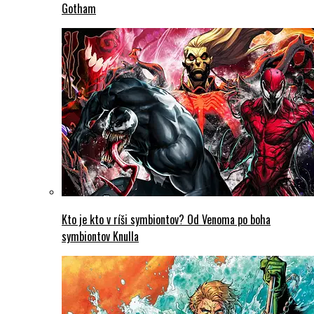
Gotham
Kto je kto v ríši symbiontov? Od Venoma po boha
symbiontov Knulla