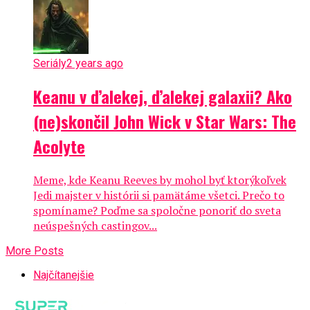
Seriály
2 years ago
Keanu v ďalekej, ďalekej galaxii? Ako
(ne)skončil John Wick v Star Wars: The
Acolyte
Meme, kde Keanu Reeves by mohol byť ktorýkoľvek
Jedi majster v histórii si pamätáme všetci. Prečo to
spomíname? Poďme sa spoločne ponoriť do sveta
neúspešných castingov...
More Posts
Najčítanejšie