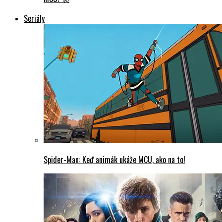
Seriály
Spider-Man: Keď animák ukáže MCU, ako na to!