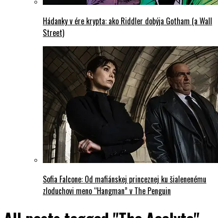
Hádanky v ére krypta: ako Riddler dobýja Gotham (a Wall
Street)
Sofia Falcone: Od mafiánskej princeznej ku šialenenému
zloduchovi meno “Hangman” v The Penguin