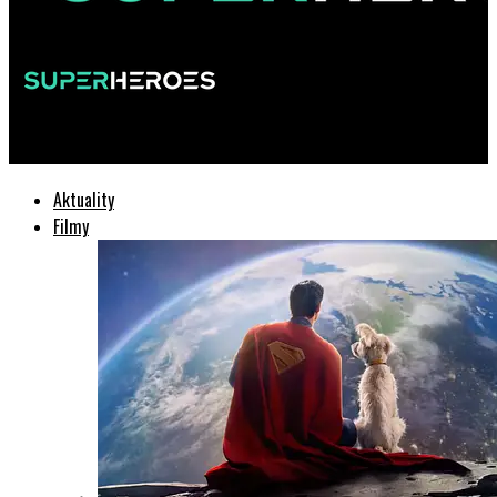
SuperHeroes.sk
Aktuality
Filmy