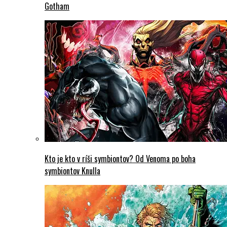
Gotham
Kto je kto v ríši symbiontov? Od Venoma po boha
symbiontov Knulla