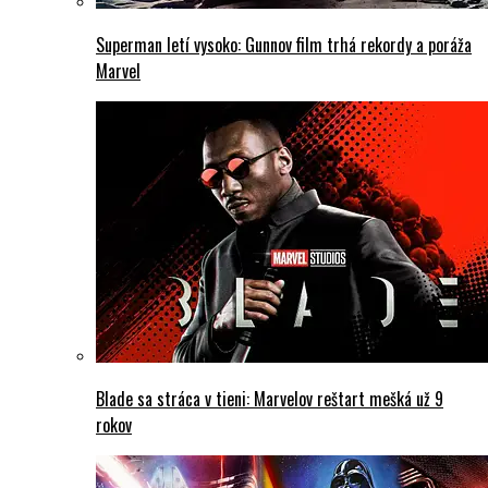
Superman letí vysoko: Gunnov film trhá rekordy a poráža
Marvel
Blade sa stráca v tieni: Marvelov reštart mešká už 9
rokov