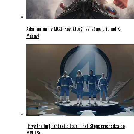
Adamantium v MCU: Kov, ktorý naznačuje príchod X-
Menov!
[Prvý trailer] Fantastic Four: First Steps prichádza do
MCU! 🚀