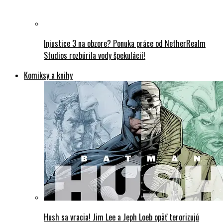
Injustice 3 na obzore? Ponuka práce od NetherRealm
Studios rozbúrila vody špekulácií!
Komiksy a knihy
Hush sa vracia! Jim Lee a Jeph Loeb opäť terorizujú