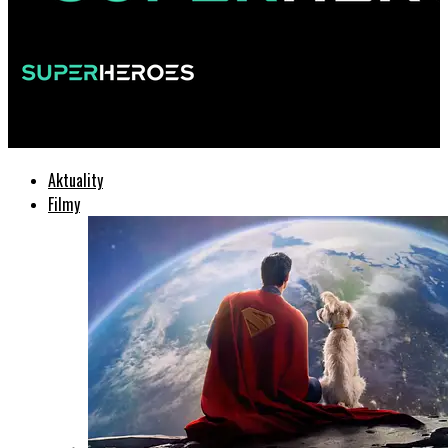
SuperHeroes.sk
Aktuality
Filmy