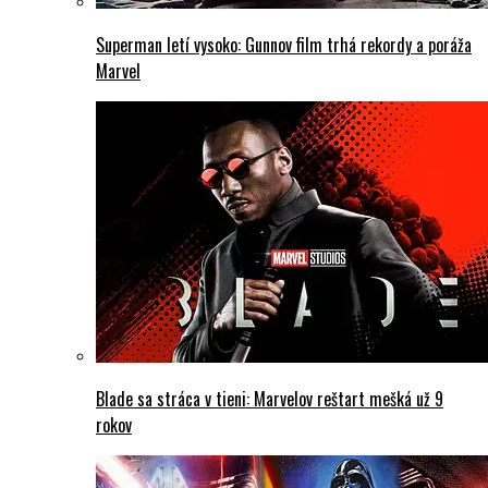
Superman letí vysoko: Gunnov film trhá rekordy a poráža
Marvel
Blade sa stráca v tieni: Marvelov reštart mešká už 9
rokov