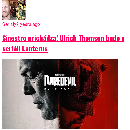
Seriály
2 years ago
Sinestro prichádza! Ulrich Thomsen bude v
seriáli Lanterns