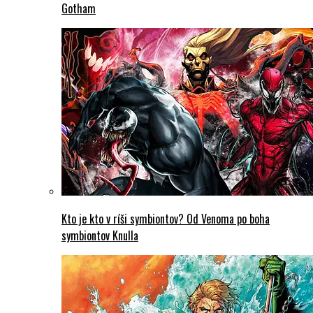
Gotham
Kto je kto v ríši symbiontov? Od Venoma po boha
symbiontov Knulla