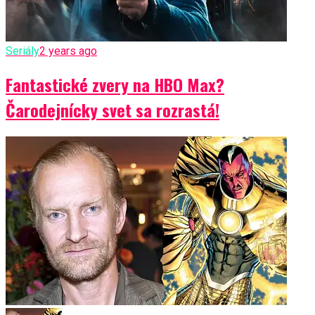
Seriály
2 years ago
Fantastické zvery na HBO Max?
Čarodejnícky svet sa rozrastá!