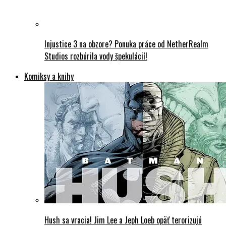
Injustice 3 na obzore? Ponuka práce od NetherRealm
Studios rozbúrila vody špekulácií!
Komiksy a knihy
Hush sa vracia! Jim Lee a Jeph Loeb opäť terorizujú