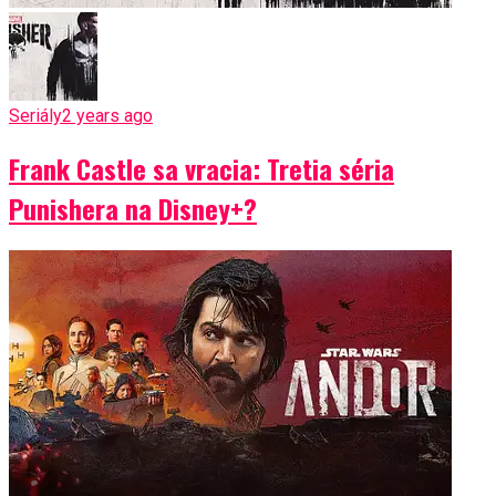
Seriály
2 years ago
Frank Castle sa vracia: Tretia séria
Punishera na Disney+?