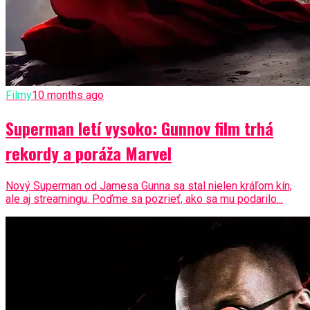
Filmy
10 months ago
Superman letí vysoko: Gunnov film trhá
rekordy a poráža Marvel
Nový Superman od Jamesa Gunna sa stal nielen kráľom kín,
ale aj streamingu. Poďme sa pozrieť, ako sa mu podarilo...