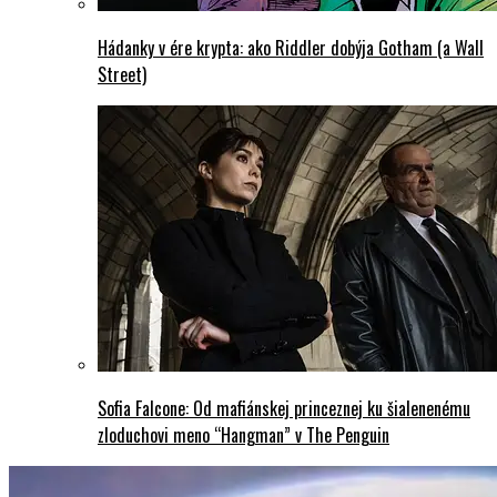
Hádanky v ére krypta: ako Riddler dobýja Gotham (a Wall
Street)
Sofia Falcone: Od mafiánskej princeznej ku šialenenému
zloduchovi meno “Hangman” v The Penguin