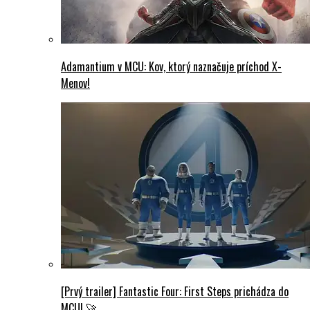
Adamantium v MCU: Kov, ktorý naznačuje príchod X-
Menov!
[Prvý trailer] Fantastic Four: First Steps prichádza do
MCU! 🚀