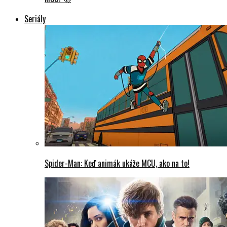
Seriály
Spider-Man: Keď animák ukáže MCU, ako na to!